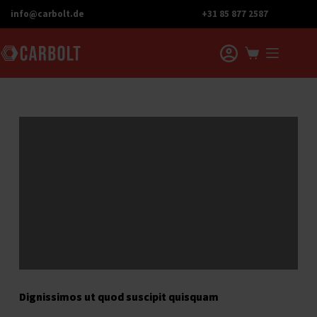
Skip
info@carbolt.de
+31 85 877 2587
to
content
Shopping
cart
Dignissimos ut quod suscipit quisquam