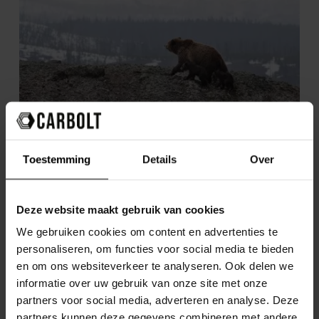
Praesentium officia eveniet esse iusto omnis
Toestemming
Details
Over
Read article
Deze website maakt gebruik van cookies
We gebruiken cookies om content en advertenties te
personaliseren, om functies voor social media te bieden
en om ons websiteverkeer te analyseren. Ook delen we
informatie over uw gebruik van onze site met onze
partners voor social media, adverteren en analyse. Deze
partners kunnen deze gegevens combineren met andere