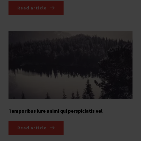
Read article
Temporibus iure animi qui perspiciatis vel
Read article