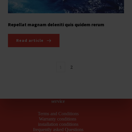
Repellat magnam deleniti quis quidem rerum
Read article
1
2
service
Terms and Conditions
Warranty conditions
installation conditions
frequently asked Questions